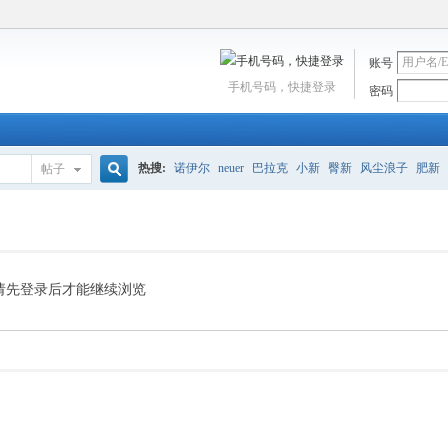
账号
手机号码，快捷登录
密码
热搜:
诺伊尔
neuer
巴拉克
小新
臀新
风尘浪子
肥新
帖子
搜
波多尔斯基
自爆
瓜迪奥拉
会师
谢亚龙
卡恩
莱曼
2
索
请先登录后才能继续浏览