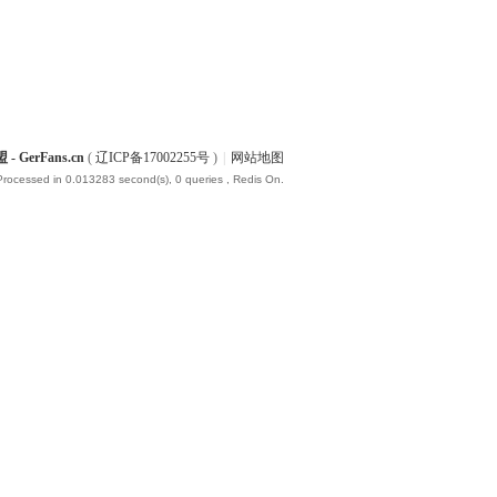
- GerFans.cn
(
辽ICP备17002255号
)
|
网站地图
Processed in 0.013283 second(s), 0 queries , Redis On.