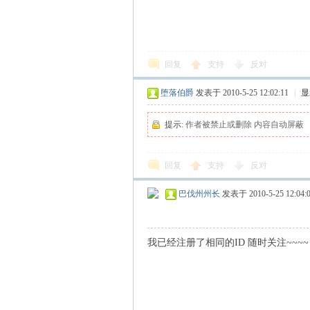
回复
支持
反对
堕落伯爵
发表于 2010-5-25 12:02:11
|
显
rFa
提示:
作者被禁止或删除 内容自动屏蔽
回复
支持
反对
巴伐州州长
发表于 2010-5-25 12:04:
ns.
我已经注册了相同的ID 随时关注~~~~