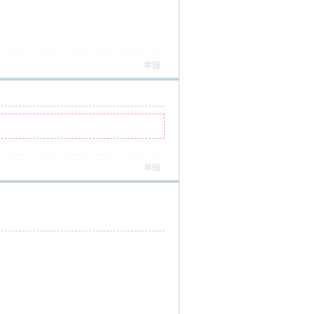
举报
举报