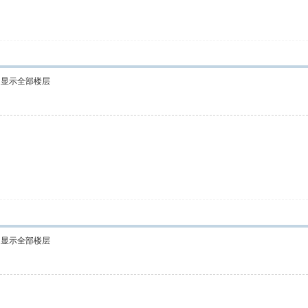
显示全部楼层
显示全部楼层