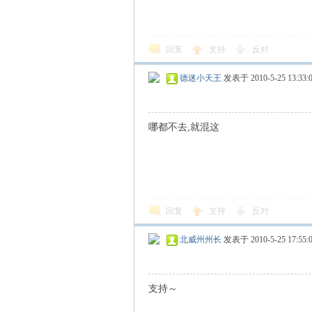
回复
支持
反对
德迷小天王
发表于 2010-5-25 13:33:
哪都不去,就混这
回复
支持
反对
北威州州长
发表于 2010-5-25 17:55:
支持～