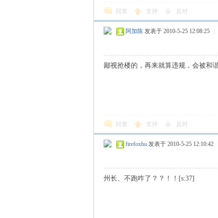
回复
支持
反对
阿加陈
发表于 2010-5-25 12:08:25
|
cn
鄙视抢楼的，再来就算违规，会被和谐的
回复
支持
反对
firefoxhu
发表于 2010-5-25 12:10:42
州长、不跑咋了？？！！[s:37]