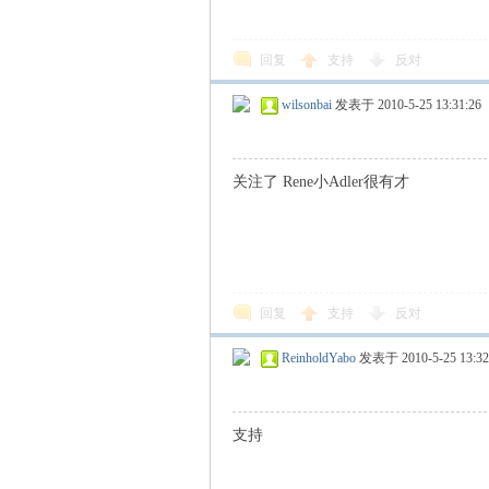
回复
支持
反对
wilsonbai
发表于 2010-5-25 13:31:26
关注了 Rene小Adler很有才
回复
支持
反对
ReinholdYabo
发表于 2010-5-25 13:32
支持