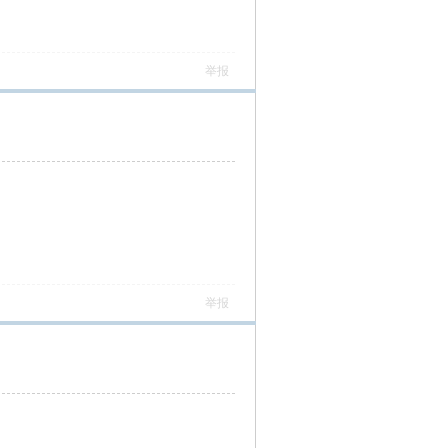
举报
举报