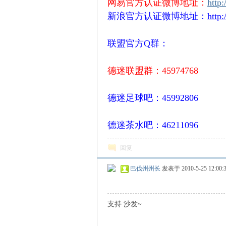
网易官方认证微博地址：
http:
新浪官方认证微博地址：
http:
迷
联盟官方Q群：
德迷联盟群：45974768
德迷足球吧：45992806
联
德迷茶水吧：46211096
回复
巴伐州州长
发表于 2010-5-25 12:00:
支持 沙发~
盟