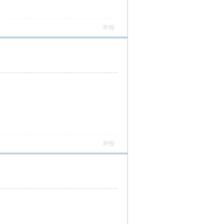
举报
举报