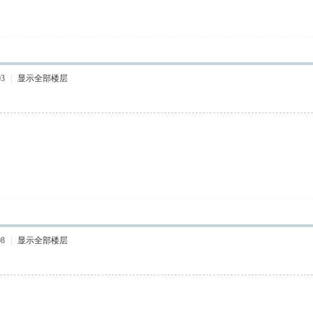
03
|
显示全部楼层
08
|
显示全部楼层